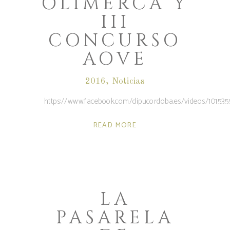
OLIMERCA Y
III
CONCURSO
AOVE
2016
,
Noticias
https://www.facebook.com/dipucordoba.es/videos/1015
READ MORE
LA
PASARELA