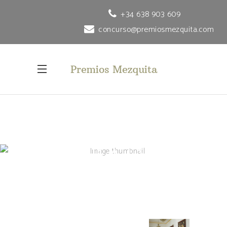
+34 638 903 609
concurso@premiosmezquita.com
CONCURSO
DE AOVES
JURADO