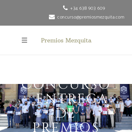
+34 638 903 609
concurso@premiosmezquita.com
XXVII
CONCURSO
– ENTREGA
DE
PREMIOS