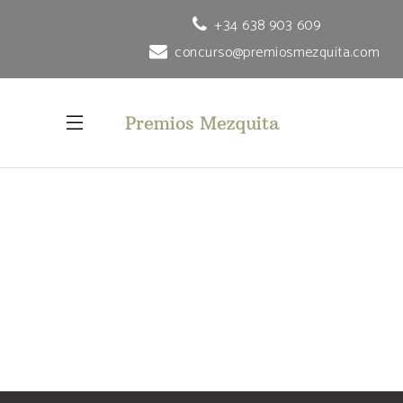
+34 638 903 609
concurso@premiosmezquita.com